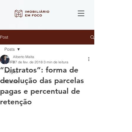
Post
Posts
Alberto Malta
Posts
27 de fev. de 2018
3 min de leitura
“Distratos”: forma de
Artigos
devolução das parcelas
Notícias
pagas e percentual de
retenção