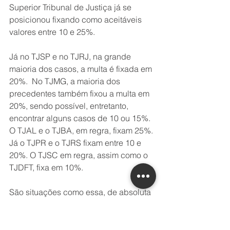
Superior Tribunal de Justiça já se 
posicionou fixando como aceitáveis 
valores entre 10 e 25%.
Já no TJSP e no TJRJ, na grande 
maioria dos casos, a multa é fixada em 
20%.  No TJMG, a maioria dos 
precedentes também fixou a multa em 
20%, sendo possível, entretanto, 
encontrar alguns casos de 10 ou 15%. 
O TJAL e o TJBA, em regra, fixam 25%. 
Já o TJPR e o TJRS fixam entre 10 e 
20%. O TJSC em regra, assim como o 
TJDFT, fixa em 10%.
São situações como essa, de absoluta 
insegurança jurídica no cenário 
nacional, que tornam absolutamente 
imprevisível o resultado de causas no 