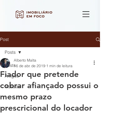
Post
Posts
Alberto Malta
Posts
16 de abr. de 2019
1 min de leitura
Fiador que pretende
Artigos
cobrar afiançado possui o
Notícias
mesmo prazo
prescricional do locador