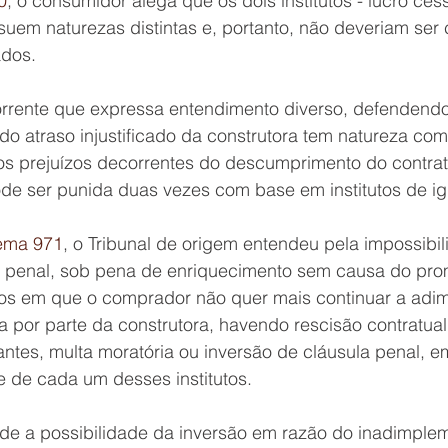
0
, o consumidor alega que os dois institutos - lucro ces
suem naturezas distintas e, portanto, não deveriam ser 
dos.
corrente que expressa entendimento diverso, defendendo
do atraso injustificado da construtora tem natureza com
s prejuízos decorrentes do descumprimento do contrat
ode ser punida duas vezes com base em institutos de ig
ema 971
, o Tribunal de origem entendeu pela impossibi
a penal, sob pena de enriquecimento sem causa do prom
s em que o comprador não quer mais continuar a adimpl
a por parte da construtora, havendo rescisão contratual
ntes, multa moratória ou inversão de cláusula penal, e
de de cada um desses institutos.
e a possibilidade da inversão em razão do inadimple