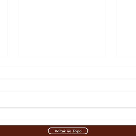
Lei altera quórum de
Perm
votação em condomínio
comp
para mudança de
imóv
Voltar ao Topo