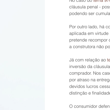
No caso do 
tema 97
cláusula penal - pos
podendo ser cumula
Por outro lado, há 
aplicada em virtude 
pretende recompor o
a construtora não p
Já com relação ao 
t
inversão da cláusul
comprador. Nos caso
por atraso na entreg
devidos lucros cessa
distinção e finalida
O consumidor defend