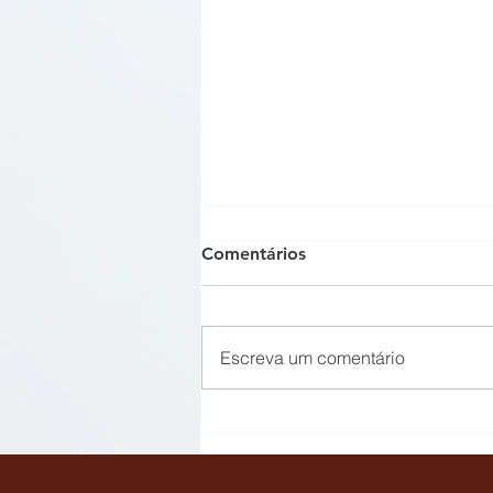
Comentários
Escreva um comentário
Síndico não pode impedir,
de forma absoluta, acesso
de proprietário ao imóvel