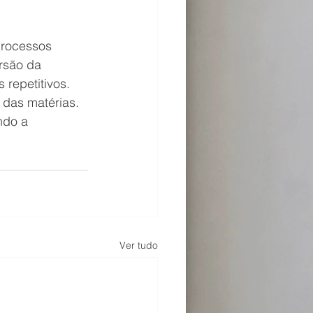
rocessos 
rsão da 
repetitivos. 
 das matérias. 
ndo a 
Ver tudo