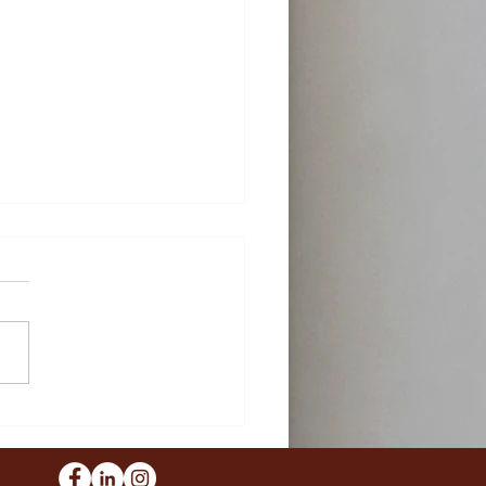
anência de ex-
anheiro e filhos no
el e o direito à extinção