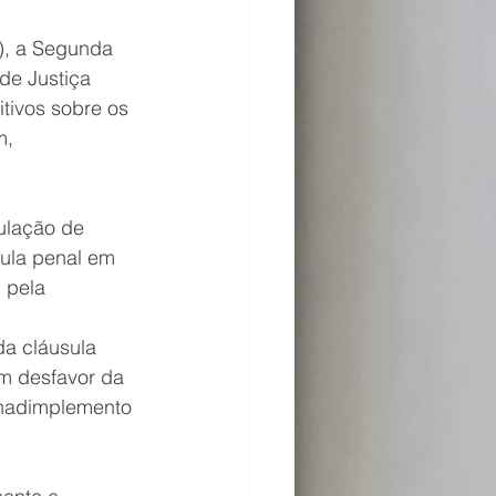
), a Segunda 
de Justiça 
itivos sobre os 
m, 
ulação de 
ula penal em 
 pela 
da cláusula 
m desfavor da 
inadimplemento 