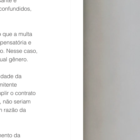
sante e 
confundidos, 
 que a multa 
pensatória e 
o. Nesse caso, 
ual gênero.
lidade da 
itente 
ir o contrato 
, não seriam 
m razão da 
mento da 