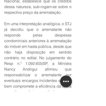
Nacional, estabelece que os créditos 
dessa natureza, sub-rogam-se sobre o 
respectivo preço da arrematação. 
Em uma interpretação analógica, o STJ 
já decidiu que o arrematante não 
responde pelas despesas 
condominiais anteriores à arrematação 
do imóvel em hasta pública, desde que 
não haja disposição em sentido 
contrário no edital. No julgamento do 
Resp n.º 1.092.605/SP, a Ministra 
Nancy Andrigui afirmou que 
responsabilizar o arrematante por 
eventuais encargos incidentes sobre o 
bem compromete a eficiência da tutela 
executiva e é incompatível com os 
princípios da segurança jurídica e da 
proteção da confiança. 