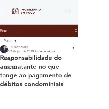
Post
Posts
Alberto Malta
Posts
4 de jun. de 2020
2 min de leitura
Responsabilidade do
Artigos
arrematante no que
Notícias
tange ao pagamento de
débitos condominiais