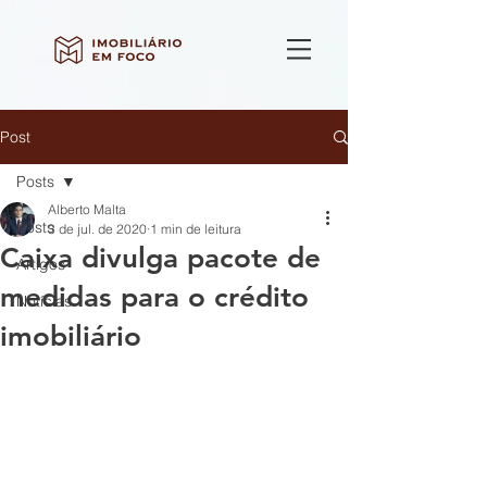
Post
Posts
Alberto Malta
Posts
3 de jul. de 2020
1 min de leitura
Caixa divulga pacote de
Artigos
medidas para o crédito
Notícias
imobiliário