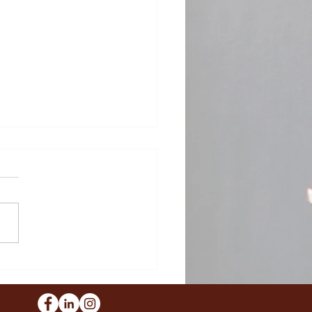
anência de ex-
anheiro e filhos no
el e o direito à extinção