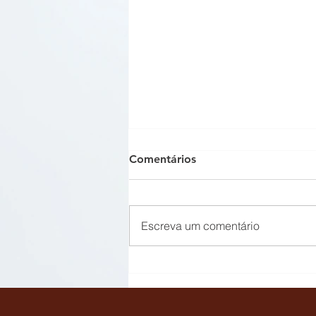
Comentários
Escreva um comentário
Síndico não pode impedir,
de forma absoluta, acesso
de proprietário ao imóvel