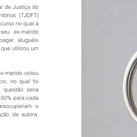
l de Justiça do 
itórios (TJDFT) 
curso no qual a 
seu ex-marido 
agar aluguéis 
que utilizou um 
x-marido violou 
io, no qual foi 
questão seria 
 50% para cada 
esocupariam o 
ção da autora, 