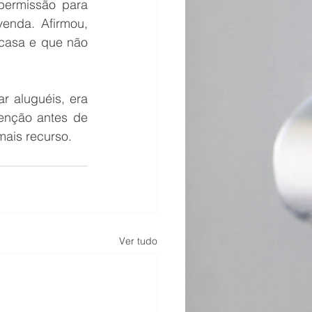
ermissão para 
enda. Afirmou, 
casa e que não 
 aluguéis, era 
enção antes de 
mais recurso.
Ver tudo