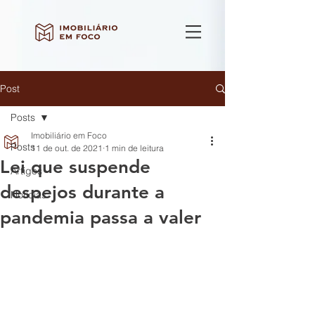
Post
Posts
Imobiliário em Foco
Posts
11 de out. de 2021
1 min de leitura
Lei que suspende
Artigos
despejos durante a
Notícias
pandemia passa a valer