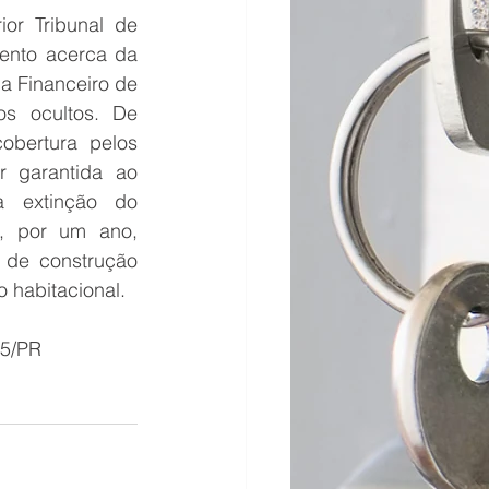
or Tribunal de 
ento acerca da 
a Financeiro de 
os ocultos. De 
bertura pelos 
r garantida ao 
 extinção do 
o, por um ano, 
 de construção 
 habitacional.
05/PR