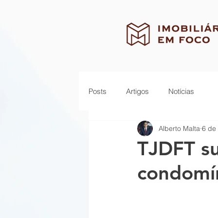
Posts
Artigos
Notícias
Alberto Malta
6 de
TJDFT s
condomín