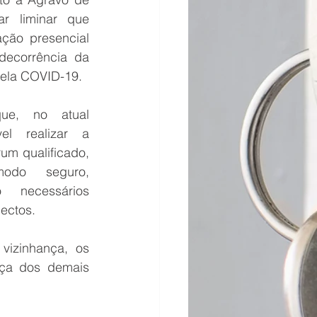
ar liminar que 
ção presencial 
decorrência da 
ela COVID-19.
ue, no atual 
l realizar a 
m qualificado, 
odo seguro, 
necessários 
ectos.
izinhança, os 
ça dos demais 