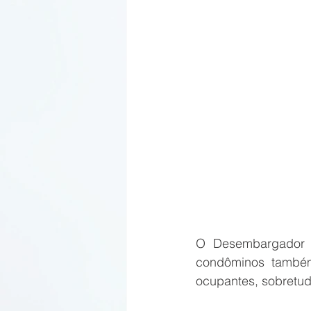
O Desembargador R
condôminos também
ocupantes, sobretu