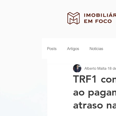
Posts
Artigos
Notícias
Alberto Malta
18 d
TRF1 con
ao pagam
atraso n