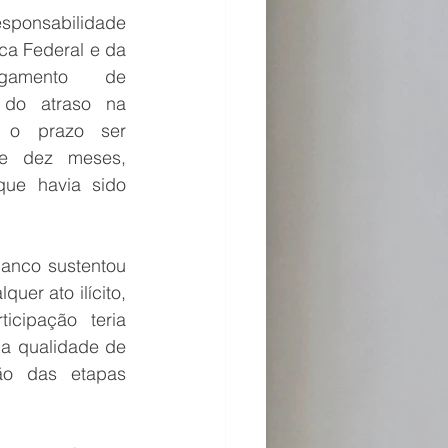
ponsabilidade 
ca Federal e da 
gamento de 
 do atraso na 
 o prazo ser 
e dez meses, 
ue havia sido 
anco sustentou 
uer ato ilícito, 
cipação teria 
na qualidade de 
o das etapas 