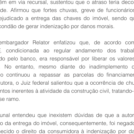
ém em via recursal, sustentou que o atraso teria decor
de. Afirmou que fortes chuvas, greve de funcionários
prejudicado a entrega das chaves do imóvel, sendo q
 condão de gerar indenização por danos morais.
embargador Relator enfatizou que, de acordo com
F, condicionada ao regular andamento dos trabal
 pelo banco, era responsável por liberar os valores
 No entanto, mesmo diante do inadimplemento da
co continuou a repassar as parcelas do financiamen
utora, o Juiz federal salientou que a ocorrência de ch
tos inerentes à atividade da construção civil, tratando-
sse ramo. 
bunal entendeu que inexistem dúvidas de que a autor
o da entrega do imóvel, consequentemente, foi negado
ecido o direito da consumidora à indenização por da