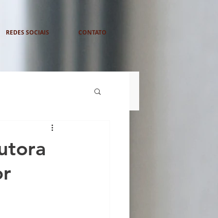
REDES SOCIAIS
CONTATO
utora
or