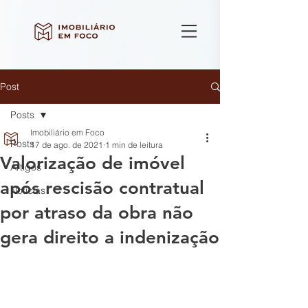
Post
Posts
Imobiliário em Foco
Posts
17 de ago. de 2021
1 min de leitura
Valorização de imóvel
Artigos
após rescisão contratual
Notícias
por atraso da obra não
gera direito a indenização