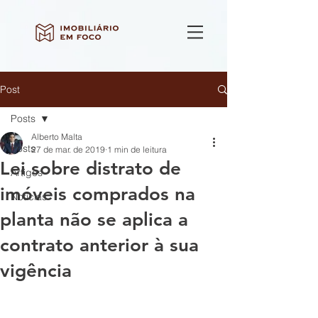
Post
Posts
Alberto Malta
Posts
27 de mar. de 2019
1 min de leitura
Lei sobre distrato de
Artigos
imóveis comprados na
Notícias
planta não se aplica a
contrato anterior à sua
vigência